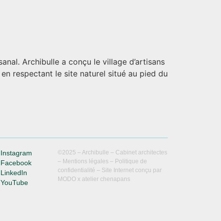
al. Archibulle a conçu le village d’artisans
n respectant le site naturel situé au pied du
Instagram
©2025 – Archibulle – Cabinet architectes
– Mentions légales – Politique de
Facebook
confidentialité – Site Internet conçu par
LinkedIn
MODO x atelier chenapans
YouTube